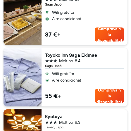
Saga, Japó
Wifi gratuïta
Aire condicionat
Comprova'n
87 €+
la
disponibilitat
Toyoko Inn Saga Ekimae
3 estrelles
Molt bo
8.4
Saga, Japó
Wifi gratuïta
Aire condicionat
Comprova'n
55 €+
la
disponibilitat
Kyotoya
3 estrelles
Molt bo
8.3
Takeo, Japó