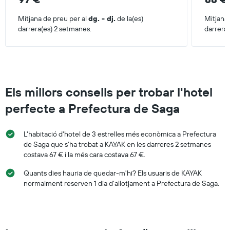
Mitjana de preu per al
dg. - dj.
de la(es)
Mitjana
darrera(es) 2 setmanes.
darrera
Els millors consells per trobar l'hotel
perfecte a Prefectura de Saga
L'habitació d'hotel de 3 estrelles més econòmica a Prefectura
de Saga que s'ha trobat a KAYAK en les darreres 2 setmanes
costava 67 € i la més cara costava 67 €.
Quants dies hauria de quedar-m'hi? Els usuaris de KAYAK
normalment reserven 1 dia d'allotjament a Prefectura de Saga.