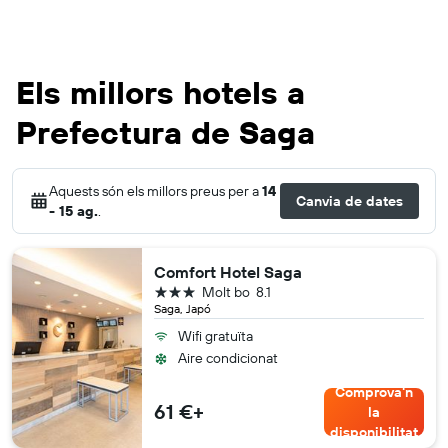
Els millors hotels a
Prefectura de Saga
Aquests són els millors preus per a
14
Canvia de dates
- 15 ag.
.
Comfort Hotel Saga
3 estrelles
Molt bo
8.1
Saga, Japó
Wifi gratuïta
Aire condicionat
Comprova'n
61 €+
la
disponibilitat