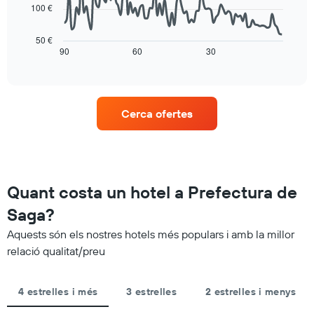
dies,
100 €
que
El
agregat
mostra
següent
per
el
gràfic
50 €
puntuació
preu
mostra
90
60
30
End
d'estrelles
mitjà
of
com
El
interactive
d'una
varia
chart
gràfic
habitació
el
té
per
preu
1
Cerca ofertes
a
d'una
eix
aquesta
habitació
X
nit,
a
que
trobat
mesura
mostra
en
que
les
els
s'acosta
Quant costa un hotel a Prefectura de
categories
darrers
la
d'hotel
3
data
Saga?
per
dies
de
estrelles.
Aquests són els nostres hotels més populars i amb la millor
l'estada
El
El
relació qualitat/preu
gràfic
gràfic
té
té
1
1
4 estrelles i més
3 estrelles
2 estrelles i menys
eix
eix
Y