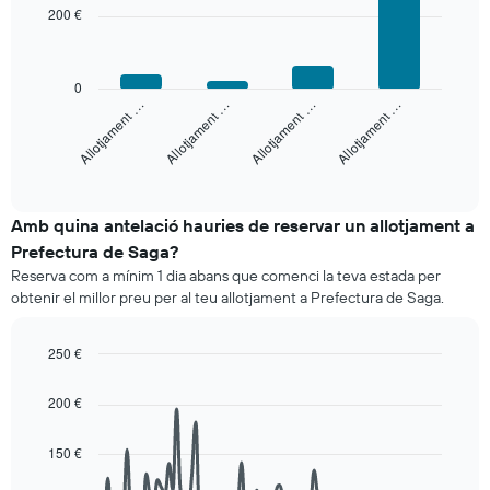
with
dies,
d'una
200 €
4
agregat
habitació
bars.
per
puntuació
El
d'estrelles
0
següent
Allotjament …
Allotjament …
Allotjament …
Allotjament …
El
gràfic
gràfic
mostra
té
el
End
1
of
preu
interactive
eix
mitjà
chart
X
d'una
Amb quina antelació hauries de reservar un allotjament a
que
habitació
Prefectura de Saga?
mostra
per
les
Reserva com a mínim 1 dia abans que comenci la teva estada per
a
categories
obtenir el millor preu per al teu allotjament a Prefectura de Saga.
aquest
d'hotels
cap
per
de
250 €
estrelles.
setmana
Line
El
Chart
trobat
graphic.
chart
gràfic
200 €
en
with
té
90
els
1
data
darrers
150 €
eix
points.
3
Y