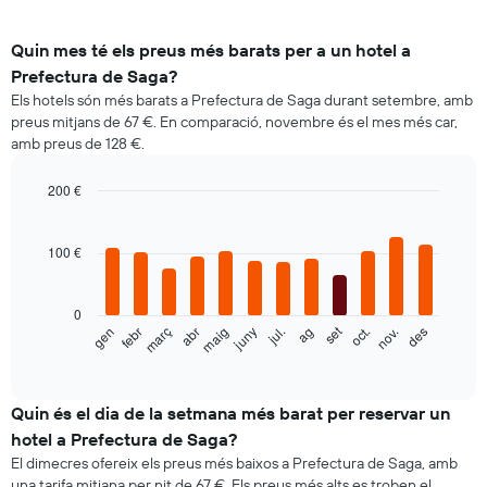
Quin mes té els preus més barats per a un hotel a
Prefectura de Saga?
Els hotels són més barats a Prefectura de Saga durant setembre, amb
preus mitjans de 67 €. En comparació, novembre és el mes més car,
amb preus de 128 €.
200 €
Bar
Chart
graphic.
chart
with
100 €
12
bars.
0
El
set
febr
maig
ag
nov.
gen
abr
jul.
oct.
març
juny
des
següent
End
of
gràfic
interactive
mostra
chart
el
Quin és el dia de la setmana més barat per reservar un
preu
hotel a Prefectura de Saga?
mitjà
El dimecres ofereix els preus més baixos a Prefectura de Saga, amb
d'una
una tarifa mitjana per nit de 67 €. Els preus més alts es troben el