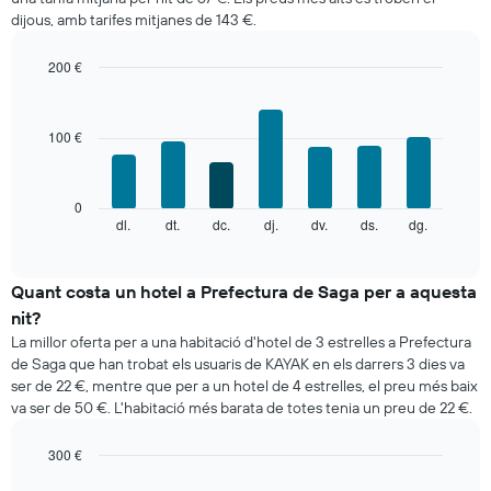
habitació
dijous, amb tarifes mitjanes de 143 €.
per
mesos
El
200 €
gràfic
Bar
Chart
té
graphic.
chart
with
1
100 €
7
eix
bars.
X
que
El
0
mostra
següent
dl.
dt.
dc.
dj.
dv.
ds.
dg.
End
els
of
quadre
mesos.
interactive
mostra
chart
El
el
Quant costa un hotel a Prefectura de Saga per a aquesta
gràfic
preu
té
nit?
mitjà
1
La millor oferta per a una habitació d'hotel de 3 estrelles a Prefectura
d'una
eix
de Saga que han trobat els usuaris de KAYAK en els darrers 3 dies va
habitació
Y
ser de 22 €, mentre que per a un hotel de 4 estrelles, el preu més baix
cada
que
va ser de 50 €. L'habitació més barata de totes tenia un preu de 22 €.
dia
mostra
de
el
la
300 €
preu
setmana
Bar
Chart
mitjà