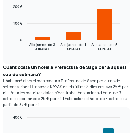
El
graphic.
chart
d'una
with
gràfic
200 €
habitació
3
té
bars.
1
100 €
eix
El
X
següent
que
gràfic
0
mostra
mostra
Allotjament de 3
Allotjament de 4
Allotjament de 5
els
estrelles
estrelles
estrelles
el
End
dies
of
preu
de
interactive
mitjà
chart
la
d'una
Quant costa un hotel a Prefectura de Saga per a aquest
setmana.
habitació
cap de setmana?
El
per
gràfic
L'habitació d'hotel més barata a Prefectura de Saga per al cap de
a
té
setmana vinent trobada a KAYAK en els últims 3 dies costava 25 € per
aquesta
1
nit. Per a les mateixes dates, s'han trobat habitacions d'hotel de 3
nit
eix
estrelles per tan sols 25 € per nit i habitacions d'hotel de 4 estrelles a
segons
Y
partir de 67 € per nit.
les
que
cerques
mostra
dels
400 €
el
últims
Bar
Chart
preu
graphic.
3
chart
mitjà