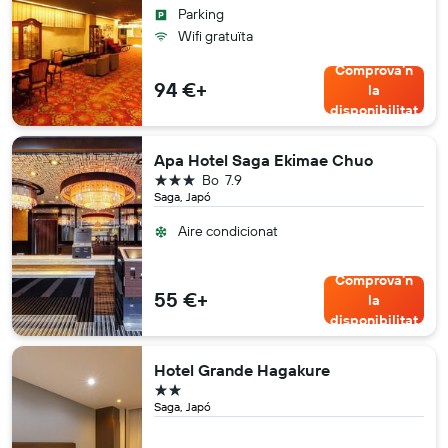
Parking
Wifi gratuïta
Comprova'n
94 €+
la
disponibilitat
Apa Hotel Saga Ekimae Chuo
3 estrelles
Bo
7.9
Saga, Japó
Aire condicionat
Comprova'n
55 €+
la
disponibilitat
Hotel Grande Hagakure
2 estrelles
Saga, Japó