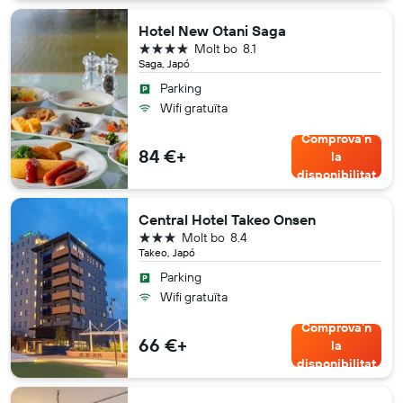
Hotel New Otani Saga
4 estrelles
Molt bo
8.1
Saga, Japó
Parking
Wifi gratuïta
Comprova'n
84 €+
la
disponibilitat
Central Hotel Takeo Onsen
3 estrelles
Molt bo
8.4
Takeo, Japó
Parking
Wifi gratuïta
Comprova'n
66 €+
la
disponibilitat