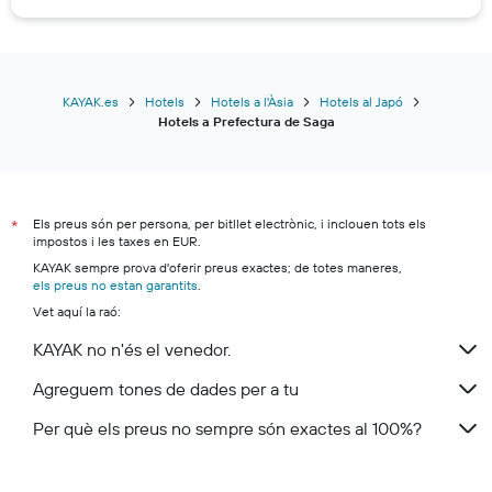
KAYAK.es
Hotels
Hotels a l'Àsia
Hotels al Japó
Hotels a Prefectura de Saga
Els preus són per persona, per bitllet electrònic, i inclouen tots els
*
impostos i les taxes en EUR.
KAYAK sempre prova d'oferir preus exactes; de totes maneres,
els preus no estan garantits
.
Vet aquí la raó:
KAYAK no n'és el venedor.
Agreguem tones de dades per a tu
Per què els preus no sempre són exactes al 100%?