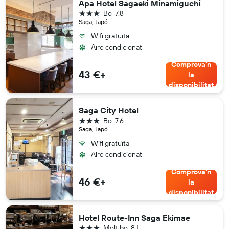
Apa Hotel Sagaeki Minamiguchi
3 estrelles
Bo
7.8
Saga, Japó
Wifi gratuïta
Aire condicionat
Comprova'n
43 €+
la
disponibilitat
Saga City Hotel
3 estrelles
Bo
7.6
Saga, Japó
Wifi gratuïta
Aire condicionat
Comprova'n
46 €+
la
disponibilitat
Hotel Route-Inn Saga Ekimae
3 estrelles
Molt bo
8.1