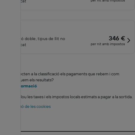
per nit amb impostos
especificat
346 €
Habitació doble, tipus de llit no
per nit amb impostos
especificat
Com afecten a la classificació els pagaments que rebem i com
classifiquem els resultats?
Més informació
*
El total inclou les taxes i els impostos locals estimats a pagar a la sortida.
Configuració de les cookies