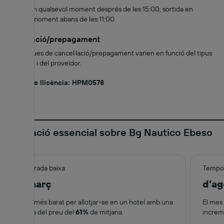
Arribada en qualsevol moment després de les 15:00, sortida en
qualsevol moment abans de les 11:00
Cancel·lació/prepagament
Les polítiques de cancel·lació/prepagament varien en funció del tipus
d'habitació i del proveïdor.
Número de llicència: HPM0578
Informació essencial sobre Bg Nautico Ebeso
Temporada baixa
Tempor
de març
d’ag
El mes més barat per allotjar-se en un hotel amb una
El mes 
baixada del preu del
61%
de mitjana.
increm