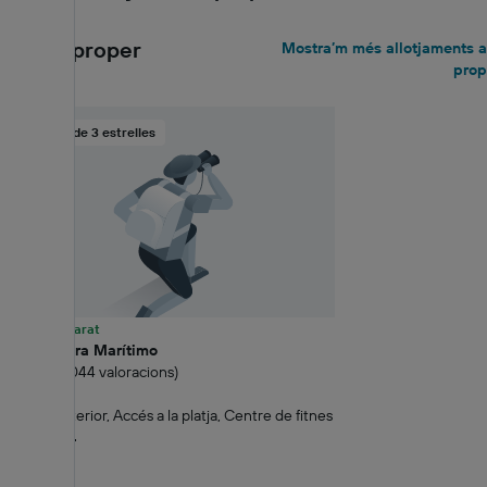
El més proper
Mostra’m més allotjaments a
prop
Hotel de 3 estrelles
39% més barat
Hotel Vibra Marítimo
7.4 Bo (4.044 valoracions)
0,06 km
Piscina interior, Accés a la platja, Centre de fitnes
130 €+