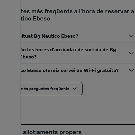
Preguntes més freqüents a l’hora de reservar a
Bg Nautico Ebeso
On està situat Bg Nautico Ebeso?
Quines són les hores d'arribada i de sortida de Bg
Nautico Ebeso?
Bg Nautico Ebeso ofereix servei de Wi-Fi gratuïta?
Mostra més preguntes freqüents
Hotels i allotjaments propers