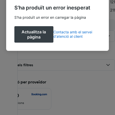
Mediocre
121
S’ha produït un error inesperat
Deficient
211
S'ha produït un error en carregar la pàgina
Actualitza la
Contacta amb el servei
Ordena per
:
Més recent
d'atenció al client
pàgina
Filtres
Tots els filtres
Puntuació per proveïdor
8.4
/10
8.4
de
45 valoracions
10