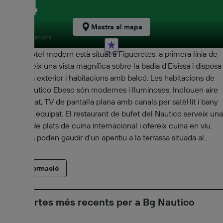
8,4
Molt bo
Mostra al mapa
4980 valoracions
Aquest hotel modern està situat a Figueretes, a primera línia de
mar. Ofereix una vista magnífica sobre la badia d'Eivissa i disposa
de piscina exterior i habitacions amb balcó. Les habitacions de
l'Hotel Nautico Ebeso són modernes i lluminoses. Inclouen aire
condicionat, TV de pantalla plana amb canals per satèl·lit i bany
totalment equipat. El restaurant de bufet del Nautico serveix una
selecció de plats de cuina internacional i ofereix cuina en viu.
Els clients poden gaudir d'un aperitiu a la terrassa situada al
costat de la piscina, que té vista sobre el mar Mediterrani i
Formentera. L'hotel té un spa amb vista sobre el mar, sauna i
Més informació
gimnàs. El centre d'Eivissa és a només 10 minuts a peu del
Nautico. A 1 km de l'hotel trobareu el port, des d'on surten ferris
regulars a Formentera i a les altres Illes Balears.
Les ofertes més recents per a Bg Nautico
Ebeso