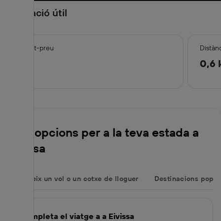
Informació útil
Qualitat-preu
Distànc
8,3
0,6
Més opcions per a la teva estada a
Eivissa
Afegeix un vol o un cotxe de lloguer
Destinacions popul
Completa el viatge a a Eivissa