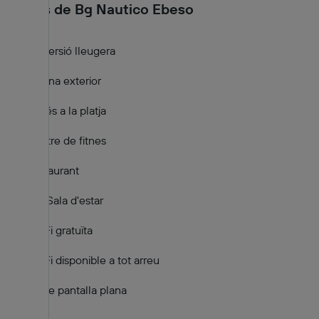
Serveis de Bg Nautico Ebeso
Immersió lleugera
Piscina exterior
Accés a la platja
Centre de fitnes
Restaurant
Bar/Sala d'estar
Wi-Fi gratuïta
Wi-Fi disponible a tot arreu
TV de pantalla plana