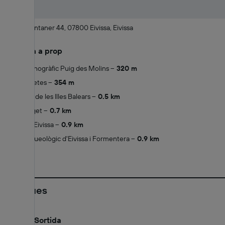
Ramon Muntaner 44, 07800 Eivissa, Eivissa
Què hi ha a prop
Museu Monogràfic Puig des Molins
320 m
Ses Figueretes
354 m
Universitat de les Illes Balears
0.5 km
Museu Puget
0.7 km
Multicines Eivissa
0.9 km
Museu Arqueològic d'Eivissa i Formentera
0.9 km
Polítiques
Entrada/Sortida