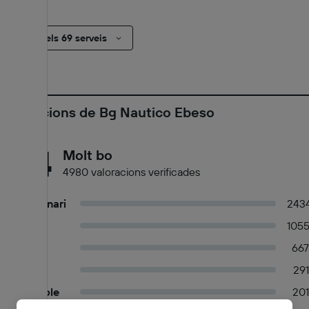
TV
Mostra els 69 serveis
Valoracions de Bg Nautico Ebeso
8,4
Molt bo
4980 valoracions verificades
Extraordinari
243
Molt bo
105
Bo
667
D'acord
291
Acceptable
201