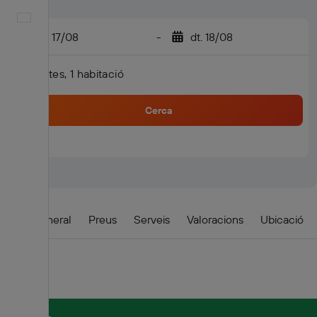
Català
dl. 17/08
-
dt. 18/08
2 hostes, 1 habitació
Cerca
Visió general
Preus
Serveis
Valoracions
Ubicació
Detalls