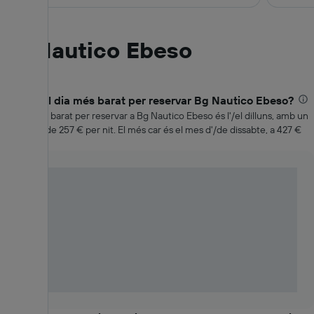
Bg Nautico Ebeso
Quin és el dia més barat per reservar Bg Nautico Ebeso?
El mes més barat per reservar a Bg Nautico Ebeso és l'/el dilluns, amb un
preu mitjà de 257 € per nit. El més car és el mes d'/de dissabte, a 427 €
per nit.