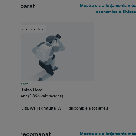
El més barat
Mostra els allotjaments més
econòmics a Eivissa
Hotel de 2 estrelles
63% més barat
Suncoast Ibiza Hotel
8.8 Excel·lent (3.896 valoracions)
0,3 km
Només adults, Wi-Fi gratuïta, Wi-Fi disponible a tot arreu
79 €+
El més recomanat
Mostra els allotjaments més