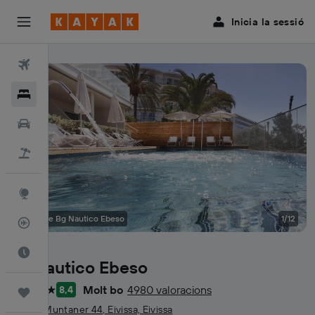
Inicia la sessió
Vols
Hotels
Cotxes
Vol+hotel
Explore
Fotos de Bg Nautico Ebeso
1/12
Rastrejador
El millor moment per viatjar
Bg Nautico Ebeso
Molt bo
4980 valoracions
8,4
Viatges
4 estrelles
Ramon Muntaner 44, Eivissa, Eivissa