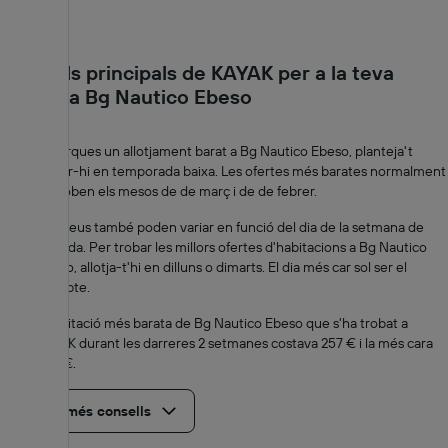
Consells principals de KAYAK per a la teva
estada a Bg Nautico Ebeso
Si cerques un allotjament barat a Bg Nautico Ebeso, planteja't
viatjar-hi en temporada baixa. Les ofertes més barates normalment
es troben els mesos de de març i de de febrer.
Els preus també poden variar en funció del dia de la setmana de
l'estada. Per trobar les millors ofertes d'habitacions a Bg Nautico
Ebeso, allotja-t'hi en dilluns o dimarts. El dia més car sol ser el
dissabte.
L'habitació més barata de Bg Nautico Ebeso que s'ha trobat a
KAYAK durant les darreres 2 setmanes costava 257 € i la més cara
470 €.
Mostra més consells