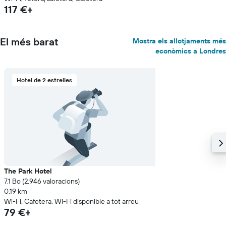
117 €+
El més barat
Mostra els allotjaments més
econòmics a Londres
Hotel de 2 estrelles
The Park Hotel
7.1 Bo (2.946 valoracions)
0,19 km
Wi-Fi, Cafetera, Wi-Fi disponible a tot arreu
79 €+