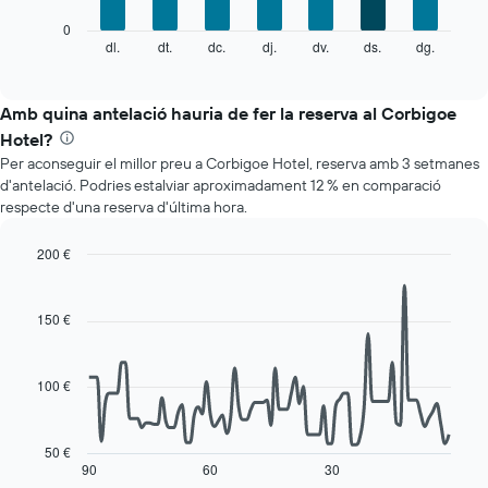
El
0
següent
dl.
dt.
dc.
dj.
dv.
ds.
dg.
End
of
quadre
interactive
mostra
chart
el
Amb quina antelació hauria de fer la reserva al Corbigoe
preu
Hotel?
mitjà
Per aconseguir el millor preu a Corbigoe Hotel, reserva amb 3 setmanes
d'una
d'antelació. Podries estalviar aproximadament 12 % en comparació
habitació
respecte d'una reserva d'última hora.
cada
dia
de
200 €
la
Line
Chart
setmana
graphic.
chart
with
El
150 €
90
gràfic
data
té
points.
1
100 €
eix
El
X
següent
que
gràfic
50 €
mostra
mostra
90
60
30
End
els
of