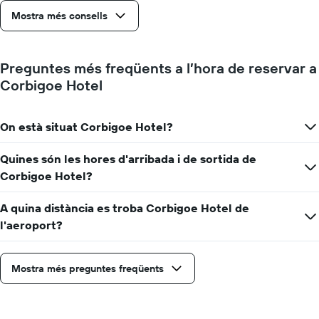
de
Mostra més consells
dies
abans
de
l'estada
Preguntes més freqüents a l’hora de reservar a
El
Corbigoe Hotel
gràfic
té
1
On està situat Corbigoe Hotel?
eix
Y
que
Quines són les hores d'arribada i de sortida de
mostra
Corbigoe Hotel?
el
preu
A quina distància es troba Corbigoe Hotel de
mitjà
d'una
l'aeroport?
habitació
Mostra més preguntes freqüents