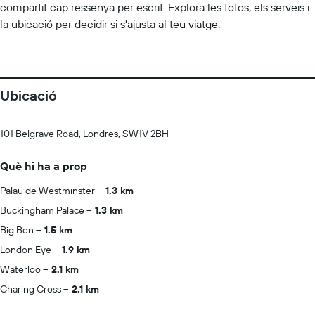
compartit cap ressenya per escrit. Explora les fotos, els serveis i
la ubicació per decidir si s'ajusta al teu viatge.
Ubicació
101 Belgrave Road, Londres, SW1V 2BH
Què hi ha a prop
Palau de Westminster
1.3 km
Buckingham Palace
1.3 km
Big Ben
1.5 km
London Eye
1.9 km
Waterloo
2.1 km
Charing Cross
2.1 km