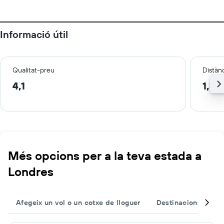
Informació útil
Qualitat-preu
Distànc
4,1
1,3 
Més opcions per a la teva estada a
Londres
Afegeix un vol o un cotxe de lloguer
Destinacions popul