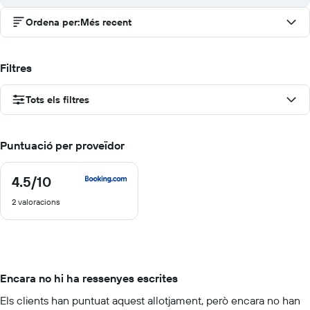
Ordena per
:
Més recent
Filtres
Tots els filtres
Puntuació per proveïdor
4.5
/10
4.5
de
2 valoracions
10
Encara no hi ha ressenyes escrites
Els clients han puntuat aquest allotjament, però encara no han