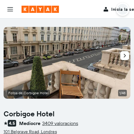
Inicia la s
Fotos de Corbigoe Hotel
1/48
Corbigoe Hotel
Mediocre
3409 valoracions
4,5
1 estrella
101 Belgrave Road, Londres