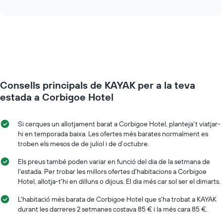
com
interactive
dies
varia
chart
de
el
la
preu
setmana.
d'una
El
habitació
gràfic
a
té
mesura
1
que
eix
Consells principals de KAYAK per a la teva
s'acosta
Y
la
estada a Corbigoe Hotel
que
data
mostra
de
el
l'estada
Si cerques un allotjament barat a Corbigoe Hotel, planteja't viatjar-
preu
El
hi en temporada baixa. Les ofertes més barates normalment es
mitjà
gràfic
troben els mesos de de juliol i de d’octubre.
d'una
té
habitació
1
Els preus també poden variar en funció del dia de la setmana de
eix
l'estada. Per trobar les millors ofertes d'habitacions a Corbigoe
X
Hotel, allotja-t'hi en dilluns o dijous. El dia més car sol ser el dimarts.
que
mostra
L'habitació més barata de Corbigoe Hotel que s'ha trobat a KAYAK
el
durant les darreres 2 setmanes costava 85 € i la més cara 85 €.
nombre