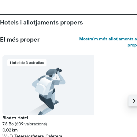
Hotels i allotjaments propers
El més proper
Mostra’m més allotjaments a
prop
Hotel de 3 estrelles
Blades Hotel
7.8 Bo (609 valoracions)
0,02 km
Wi-Fi, Tetera/cafetera, Cafetera