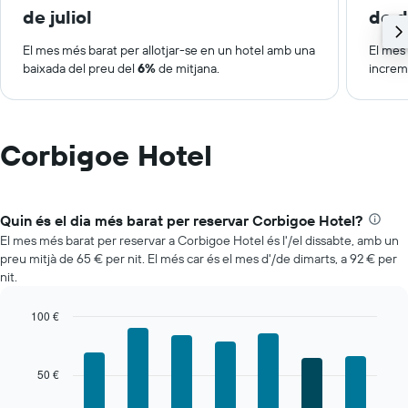
de juliol
de 
El mes més barat per allotjar-se en un hotel amb una
El mes 
baixada del preu del
6%
de mitjana.
increm
Corbigoe Hotel
Quin és el dia més barat per reservar Corbigoe Hotel?
El mes més barat per reservar a Corbigoe Hotel és l'/el dissabte, amb un
preu mitjà de 65 € per nit. El més car és el mes d'/de dimarts, a 92 € per
nit.
100 €
Bar
Chart
graphic.
chart
with
50 €
7
bars.