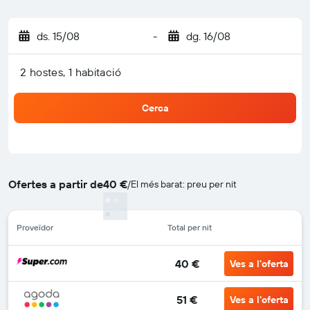
ds. 15/08
-
dg. 16/08
2 hostes, 1 habitació
Cerca
Ofertes a partir de
40 €
/
El més barat: preu per nit
Proveïdor
Total per nit
40 €
Ves a l'oferta
51 €
Ves a l'oferta