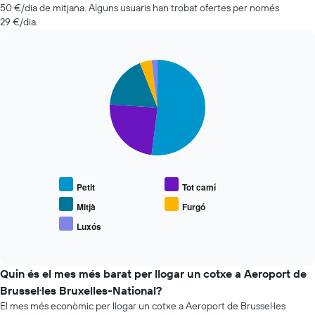
dies
50 €/dia de mitjana. Alguns usuaris han trobat ofertes per només
econòmiques
abans
29 €/dia.
de
de
les
la
últimes
reserva
72
Pie
Chart
El
graphic.
chart
hores
gràfic
with
El
té
5
gràfic
1
slices.
té
eix
1
Y
El
eix
que
següent
X
mostra
gràfic
que
el
mostra
mostra
Petit
Tot camí
preu
el
les
mitjà
preu
Mitjà
Furgó
4
dels
mitjà
companyies
Luxós
cotxes
End
de
de
of
de
vehicles
interactive
lloguer
lloguer
populars
chart
de
Quin és el mes més barat per llogar un cotxe a Aeroport de
cotxes
Brussel·les Bruxelles-National?
més
El mes més econòmic per llogar un cotxe a Aeroport de Brussel·les
econòmiques