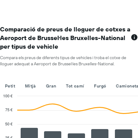
mes
a
mes
El
gràfic
Comparació de preus de lloguer de cotxes a
té
Aeroport de Brussel·les Bruxelles-National
1
per tipus de vehicle
eix
X
amb
Compara els preus de diferents tipus de vehicles i troba el cotxe de
els
lloguer adequat a Aeroport de Brussel·les Bruxelles-National.
mesos
de
l'any
Petit
Mitjà
Gran
Tot camí
Furgó
Camioneta
El
gràfic
100 €
té
Combination
Chart
1
graphic.
chart
75 €
eix
with
Y
2
amb
data
50 €
series.
el
preu
25 €