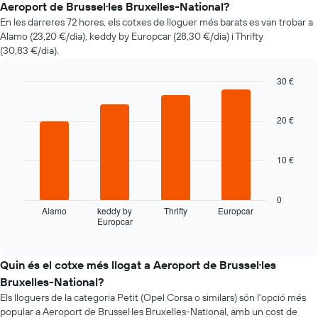
Aeroport de Brussel·les Bruxelles-National?
d'un
En les darreres 72 hores, els cotxes de lloguer més barats es van trobar a
vehicle
Alamo (23,20 €/dia), keddy by Europcar (28,30 €/dia) i Thrifty
de
(30,83 €/dia).
lloguer
quan
t'apropes
30 €
a
Bar
Chart
la
graphic.
chart
with
20 €
data
4
de
bars.
la
10 €
reserva
La
El
taula
gràfic
següent
0
té
mostra
Alamo
keddy by
Thrifty
Europcar
1
Europcar
les
End
eix
of
quatre
interactive
X
companyies
chart
que
de
Quin és el cotxe més llogat a Aeroport de Brussel·les
mostra
lloguer
Bruxelles-National?
el
de
nombre
Els lloguers de la categoria Petit (Opel Corsa o similars) són l'opció més
cotxes
de
popular a Aeroport de Brussel·les Bruxelles-National, amb un cost de
més