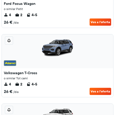
Ford Focus Wagon
o similar Petit
4
2
4-5
26 €
Ves a l'oferta
/dia
Volkswagen T-Cross
o similar Tot camí
4
2
4-5
26 €
Ves a l'oferta
/dia