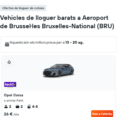
Ofertes de lloguer de cotxes
Vehicles de lloguer barats a Aeroport
de Brussel·les Bruxelles-National (BRU)
Aquests són els millors preus per a
13 - 20 ag.
.
Opel Corsa
o similar Petit
2
2
4-5
26 €
Ves a l'oferta
/dia