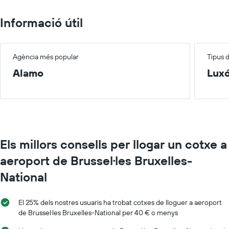
Informació útil
Agència més popular
Tipus 
Alamo
Lux
Els millors consells per llogar un cotxe a
aeroport de Brussel·les Bruxelles-
National
El 25% dels nostres usuaris ha trobat cotxes de lloguer a aeroport
de Brussel·les Bruxelles-National per 40 € o menys