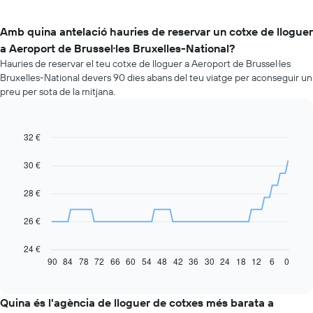
Amb quina antelació hauries de reservar un cotxe de lloguer
a Aeroport de Brussel·les Bruxelles-National?
Hauries de reservar el teu cotxe de lloguer a Aeroport de Brussel·les
Bruxelles-National devers 90 dies abans del teu viatge per aconseguir un
preu per sota de la mitjana.
32 €
Line
Chart
graphic.
chart
with
30 €
91
data
28 €
points.
La
26 €
taula
següent
24 €
mostra
90
84
78
72
66
60
54
48
42
36
30
24
18
12
6
0
End
of
com
interactive
varia
chart
el
Quina és l'agència de lloguer de cotxes més barata a
preu