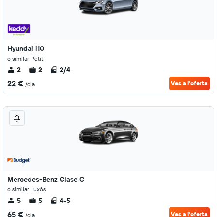
Hyundai i10
o similar Petit
2
2
2/4
22 €
Ves a l'oferta
/dia
Mercedes-Benz Clase C
o similar Luxós
5
5
4-5
65 €
Ves a l'oferta
/dia