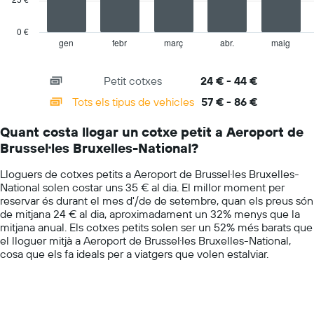
The
mitjà
chart
diari
has
dels
0 €
1
cotxes
gen
febr
març
abr.
maig
End
of
X
de
interactive
axis
lloguer
chart
Petit cotxes
24 € - 44 €
displaying
categories.
Tots els tipus de vehicles
57 € - 86 €
Range:
14
Quant costa llogar un cotxe petit a Aeroport de
categories.
Brussel·les Bruxelles-National?
The
chart
Lloguers de cotxes petits a Aeroport de Brussel·les Bruxelles-
has
National solen costar uns 35 € al dia. El millor moment per
1
reservar és durant el mes d'/de de setembre, quan els preus són
Y
de mitjana 24 € al dia, aproximadament un 32% menys que la
axis
mitjana anual. Els cotxes petits solen ser un 52% més barats que
displaying
el lloguer mitjà a Aeroport de Brussel·les Bruxelles-National,
values.
cosa que els fa ideals per a viatgers que volen estalviar.
Range:
0
to
100.