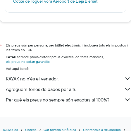
Cotxe de lloguer vora Aeroport de Lieja Bierset
Els preus són per persona, per bitllet electrònic, i inclouen tots els impostos i
*
les taxes en EUR.
KAYAK sempre prova d'oferir preus exactes; de totes maneres,
els preus no estan garantits
.
Vet aquí la raó:
KAYAK no n'és el venedor.
Agreguem tones de dades per a tu
Per què els preus no sempre són exactes al 100%?
KAYAK.es
Cotxes
Car rentals a Bèlgica
Car rentals a Brussel·les