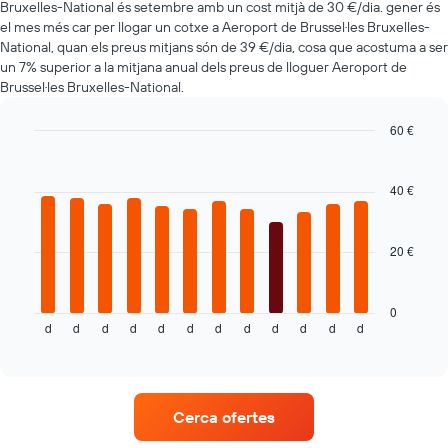
El
Bruxelles-National és setembre amb un cost mitjà de 30 €/dia. gener és
gràfic
el mes més car per llogar un cotxe a Aeroport de Brussel·les Bruxelles-
té
National, quan els preus mitjans són de 39 €/dia, cosa que acostuma a ser
1
un 7% superior a la mitjana anual dels preus de lloguer Aeroport de
eix
Brussel·les Bruxelles-National.
Y
que
60 €
mostra
Bar
Chart
el
graphic.
chart
vehicle
with
40 €
de
12
lloguer
bars.
més
20 €
econòmic
El
de
següent
les
gràfic
empreses
mostra
0
d
d
d
d
d
d
d
d
d
d
d
d
indicades
el
End
of
preu
interactive
mitjà
chart
d'un
cotxe
Cerca ofertes
de
lloguer