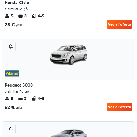
Honda Civic
o similar Mitjà
5
3
4-5
28 €
Ves a l'oferta
/dia
Peugeot 5008
o similar Furgó
5
3
4-5
62 €
Ves a l'oferta
/dia