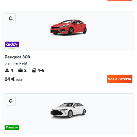
Peugeot 308
o similar Petit
4
2
4-5
24 €
Ves a l'oferta
/dia