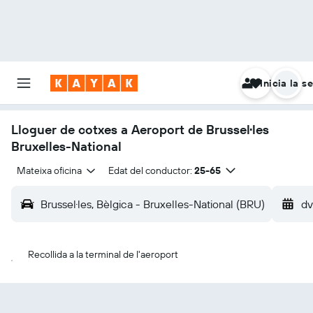
Inicia la s
Lloguer de cotxes a Aeroport de Brussel·les
Bruxelles-National
Mateixa oficina
Edat del conductor:
25-65
Brussel·les, Bèlgica - Bruxelles-National (BRU)
dv
Recollida a la terminal de l'aeroport