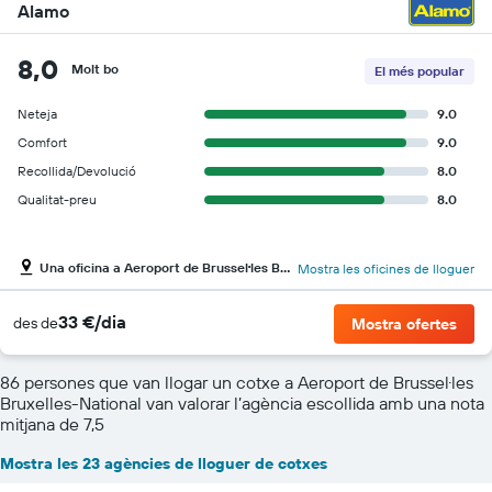
Alamo
8,0
Molt bo
El més popular
Neteja
9.0
Comfort
9.0
Recollida/Devolució
8.0
Qualitat-preu
8.0
Una oficina a Aeroport de Brussel·les Bruxelles-National
Mostra les oficines de lloguer
33 €/dia
des de
Mostra ofertes
86 persones que van llogar un cotxe a Aeroport de Brussel·les
Bruxelles-National van valorar l’agència escollida amb una nota
mitjana de 7,5
Mostra les 23 agències de lloguer de cotxes