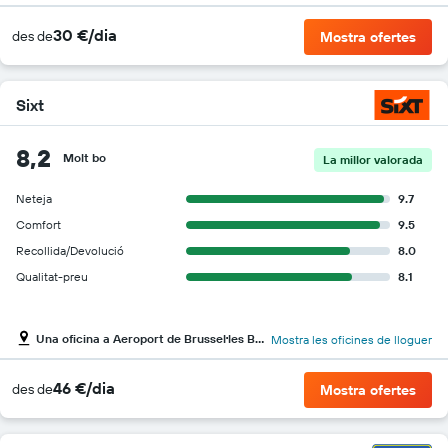
30 €/dia
des de
Mostra ofertes
Sixt
8,2
Molt bo
La millor valorada
Neteja
9.7
Comfort
9.5
Recollida/Devolució
8.0
Qualitat-preu
8.1
Una oficina a Aeroport de Brussel·les Bruxelles-National
Mostra les oficines de lloguer
46 €/dia
des de
Mostra ofertes