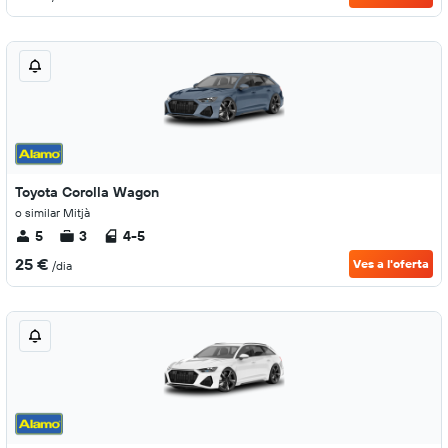
Toyota Corolla Wagon
o similar Mitjà
5
3
4-5
25 €
Ves a l'oferta
/dia