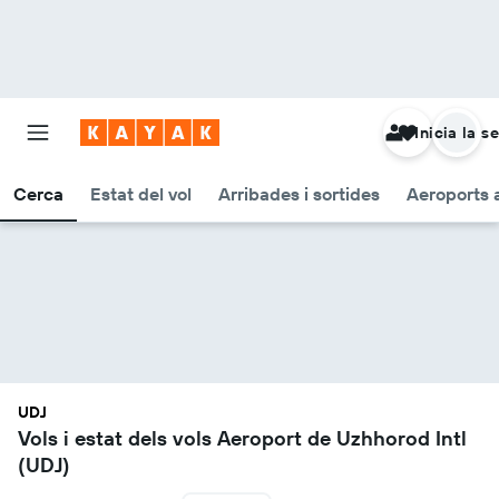
Inicia la s
Cerca
Estat del vol
Arribades i sortides
Aeroports 
UDJ
Vols i estat dels vols Aeroport de Uzhhorod Intl
(UDJ)