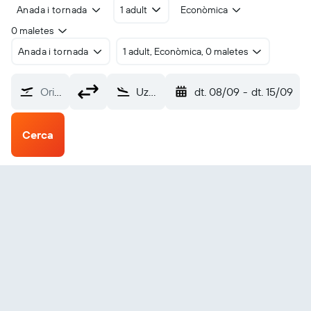
Anada i tornada
1 adult
Econòmica
0 maletes
Anada i tornada
1 adult, Econòmica, 0 maletes
Origen?
Uzhhorod Intl (UDJ)
dt. 08/09
-
dt. 15/09
Cerca