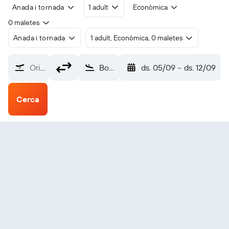
Anada i tornada
1 adult
Econòmica
0 maletes
Anada i tornada
1 adult, Econòmica, 0 maletes
Origen?
Bobo Dioulasso Borgo (BOY)
ds. 05/09
-
ds. 12/09
Cerca