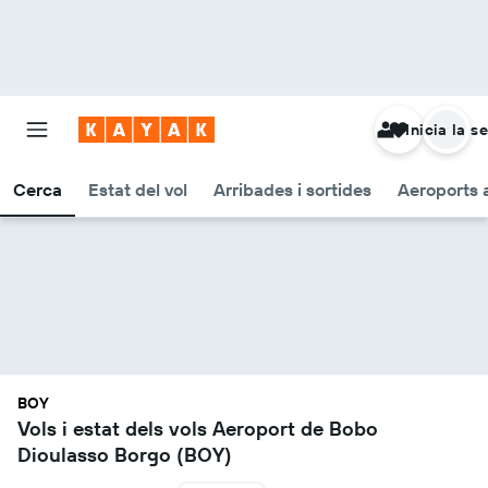
Inicia la s
Cerca
Estat del vol
Arribades i sortides
Aeroports 
BOY
Vols i estat dels vols Aeroport de Bobo
Dioulasso Borgo (BOY)