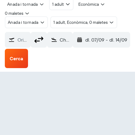
Anada i tornada
1 adult
Econòmica
0 maletes
Anada i tornada
1 adult, Econòmica, 0 maletes
Origen?
Chatham Islands (CHT)
dl. 07/09
-
dl. 14/09
Cerca