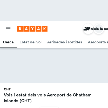
Inicia la s
Cerca
Estat del vol
Arribades i sortides
Aeroports 
CHT
Vols i estat dels vols Aeroport de Chatham
Islands (CHT)