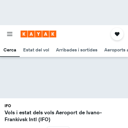
Cerca
Estat del vol
Arribades i sortides
Aeroports 
IFO
Vols i estat dels vols Aeroport de Ivano-
Frankivsk Intl (IFO)