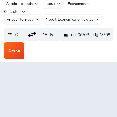
Anada i tornada
1 adult
Econòmica
0 maletes
Anada i tornada
1 adult, Econòmica, 0 maletes
Origen?
Ivano-Frankivsk Intl (IFO)
dg. 06/09
-
dg. 13/09
Cerca