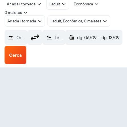
Anada i tornada
1 adult
Econòmica
0 maletes
Anada i tornada
1 adult, Econòmica, 0 maletes
Origen?
Tezpur Salonibari (TEZ)
dg. 06/09
-
dg. 13/09
Cerca