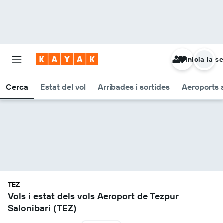
Inicia la s
Cerca
Estat del vol
Arribades i sortides
Aeroports 
TEZ
Vols i estat dels vols Aeroport de Tezpur
Salonibari (TEZ)