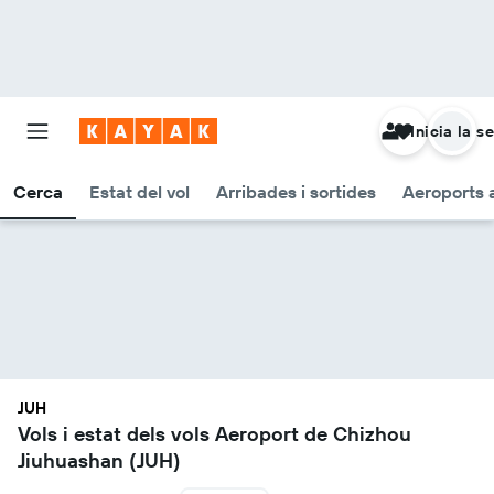
Inicia la s
Cerca
Estat del vol
Arribades i sortides
Aeroports 
JUH
Vols i estat dels vols Aeroport de Chizhou
Jiuhuashan (JUH)