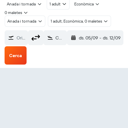
Anada i tornada
1 adult
Econòmica
0 maletes
Anada i tornada
1 adult, Econòmica, 0 maletes
Origen?
Chizhou Jiuhuashan (JUH)
ds. 05/09
-
ds. 12/09
Cerca