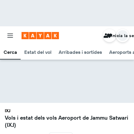
Inicia la s
Cerca
Estat del vol
Arribades i sortides
Aeroports 
IXJ
Vols i estat dels vols Aeroport de Jammu Satwari
(IXJ)