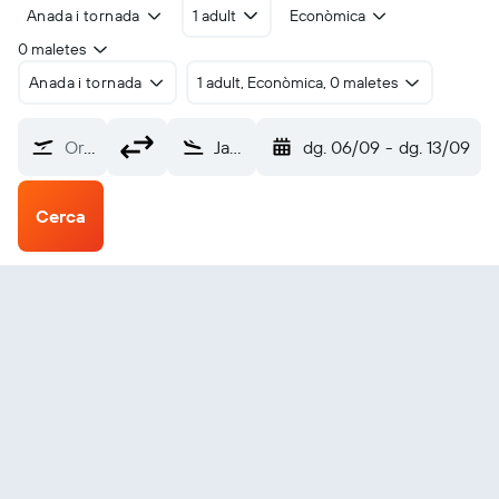
Anada i tornada
1 adult
Econòmica
0 maletes
Anada i tornada
1 adult, Econòmica, 0 maletes
Origen?
Jammu Satwari (IXJ)
dg. 06/09
-
dg. 13/09
Cerca