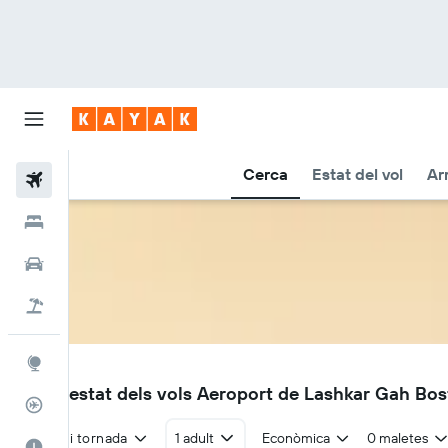
Cerca
Estat del vol
Ar
Vols
Hotels
Cotxes
Vol+hotel
Explore
BST
Vols i estat dels vols Aeroport de Lashkar Gah Bos
Rastrejador
Anada i tornada
1 adult
Econòmica
0 maletes
El millor moment per viatjar