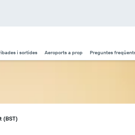
ribades i sortides
Aeroports a prop
Preguntes freqüent
t (BST)