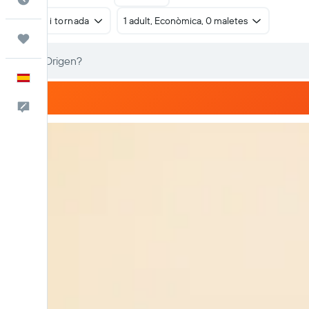
Anada i tornada
1 adult, Econòmica, 0 maletes
Viatges
Català
Escriu-nos