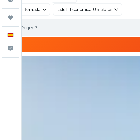
Anada i tornada
1 adult, Econòmica, 0 maletes
Viatges
Català
Escriu-nos