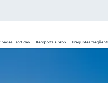
ribades i sortides
Aeroports a prop
Preguntes freqüent
)