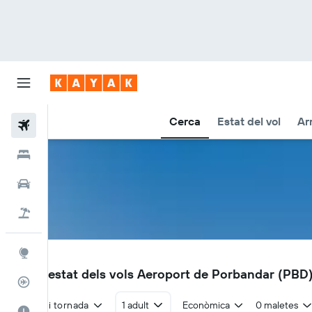
Cerca
Estat del vol
Ar
Vols
Hotels
Cotxes
Vol+hotel
Explore
PBD
Vols i estat dels vols Aeroport de Porbandar (PBD
Rastrejador
Anada i tornada
1 adult
Econòmica
0 maletes
El millor moment per viatjar