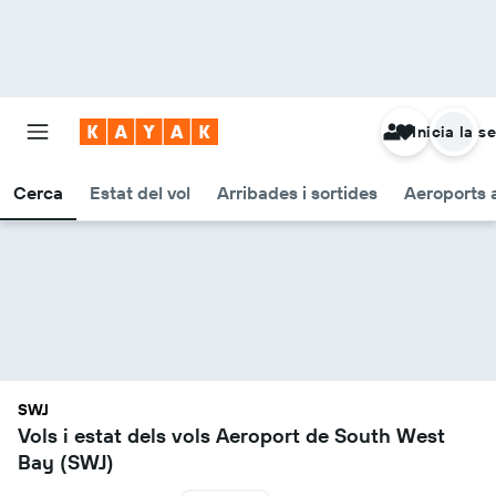
Inicia la s
Cerca
Estat del vol
Arribades i sortides
Aeroports 
SWJ
Vols i estat dels vols Aeroport de South West
Bay (SWJ)