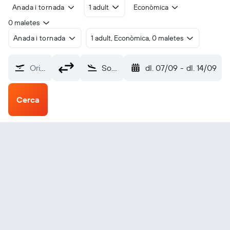
Anada i tornada
1 adult
Econòmica
0 maletes
Anada i tornada
1 adult, Econòmica, 0 maletes
Origen?
South West Bay (SWJ)
dl. 07/09
-
dl. 14/09
Cerca