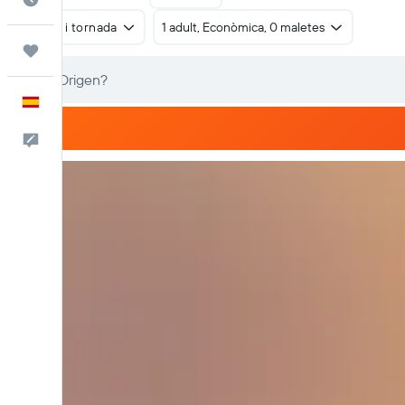
Anada i tornada
1 adult, Econòmica, 0 maletes
Viatges
Català
Escriu-nos