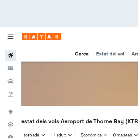
Cerca
Estat del vol
Ar
Vols
Hotels
Cotxes
Vol+hotel
Explore
KTB
Vols i estat dels vols Aeroport de Thorne Bay (KTB
Rastrejador
Anada i tornada
1 adult
Econòmica
0 maletes
El millor moment per viatjar