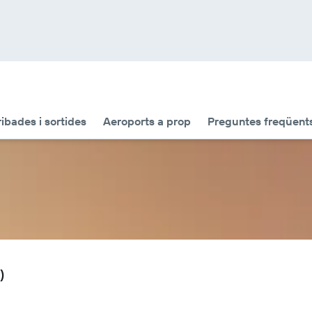
ribades i sortides
Aeroports a prop
Preguntes freqüent
)