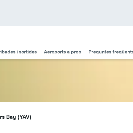
ribades i sortides
Aeroports a prop
Preguntes freqüent
ers Bay (YAV)