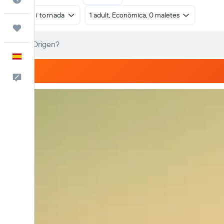
Anada i tornada
1 adult, Econòmica, 0 maletes
Viatges
Català
Escriu-nos