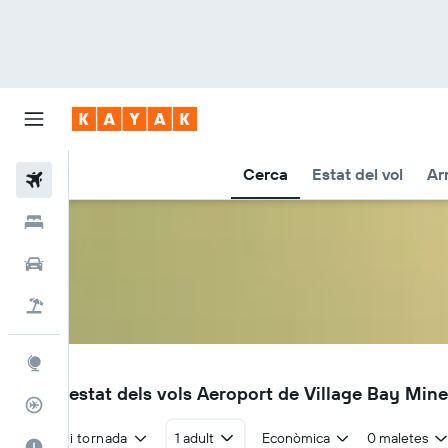
Cerca
Estat del vol
Ar
Vols
Hotels
Cotxes
Vol+hotel
Explore
YAV
Vols i estat dels vols Aeroport de Village Bay Min
Rastrejador
Anada i tornada
1 adult
Econòmica
0 maletes
El millor moment per viatjar