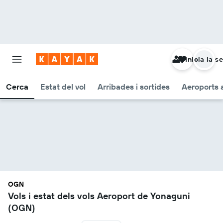
Inicia la s
Cerca
Estat del vol
Arribades i sortides
Aeroports 
OGN
Vols i estat dels vols Aeroport de Yonaguni
(OGN)