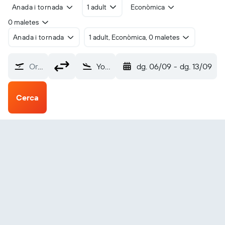
Anada i tornada
1 adult
Econòmica
0 maletes
Anada i tornada
1 adult, Econòmica, 0 maletes
Origen?
Yonaguni (OGN)
dg. 06/09
-
dg. 13/09
Cerca