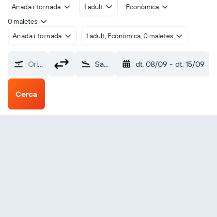
Anada i tornada
1 adult
Econòmica
0 maletes
Anada i tornada
1 adult, Econòmica, 0 maletes
Origen?
Santa Maria Huatulco (HUX)
dt. 08/09
-
dt. 15/09
Cerca