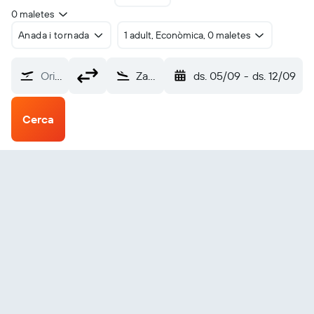
0 maletes
Anada i tornada
1 adult, Econòmica, 0 maletes
Origen?
Zagora (OZG)
ds. 05/09
-
ds. 12/09
Cerca