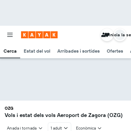
Inicia la s
Cerca
Estat del vol
Arribades i sortides
Ofertes
OZG
Vols i estat dels vols Aeroport de Zagora (OZG)
Anada i tornada
1 adult
Econòmica