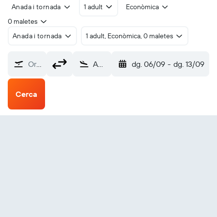
Anada i tornada
1 adult
Econòmica
0 maletes
Anada i tornada
1 adult, Econòmica, 0 maletes
Origen?
Apartado (APO)
dg. 06/09
-
dg. 13/09
Cerca