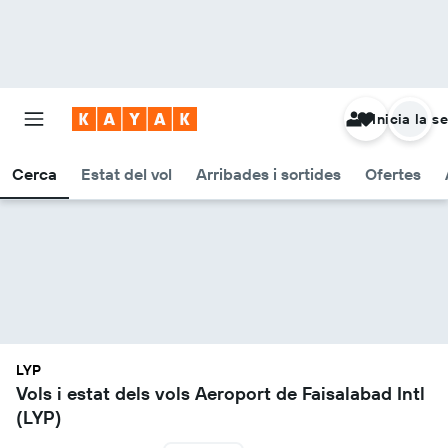
Inicia la s
Cerca
Estat del vol
Arribades i sortides
Ofertes
LYP
Vols i estat dels vols Aeroport de Faisalabad Intl
(LYP)