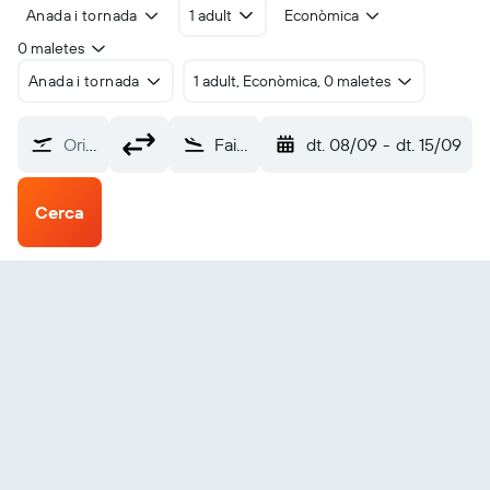
Anada i tornada
1 adult
Econòmica
0 maletes
Anada i tornada
1 adult, Econòmica, 0 maletes
Origen?
Faisalabad Intl (LYP)
dt. 08/09
-
dt. 15/09
Cerca