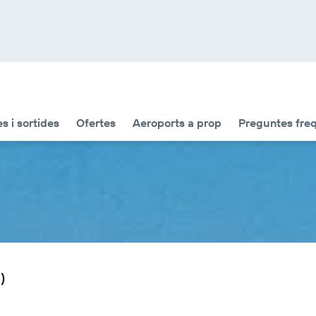
s i sortides
Ofertes
Aeroports a prop
Preguntes fre
)