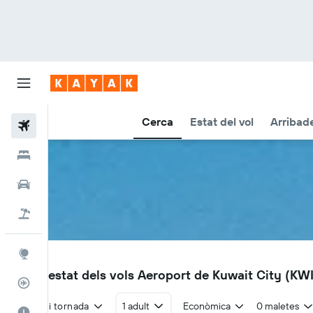
Cerca
Estat del vol
Arribade
Vols
Hotels
Cotxes
Vol+hotel
Explore
KWI
Vols i estat dels vols Aeroport de Kuwait City (KWI
Rastrejador
Anada i tornada
1 adult
Econòmica
0 maletes
El millor moment per viatjar