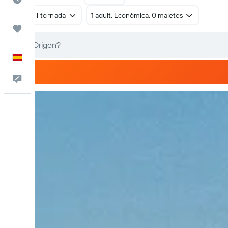
Anada i tornada
1 adult, Econòmica, 0 maletes
Viatges
Català
Escriu-nos