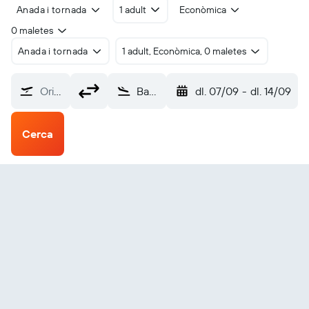
Anada i tornada
1 adult
Econòmica
0 maletes
Anada i tornada
1 adult, Econòmica, 0 maletes
Origen?
Bakú Heydar Aliyev (GYD)
dl. 07/09
-
dl. 14/09
Cerca