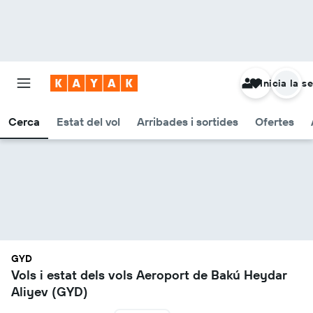
Inicia la s
Cerca
Estat del vol
Arribades i sortides
Ofertes
GYD
Vols i estat dels vols Aeroport de Bakú Heydar
Aliyev (GYD)