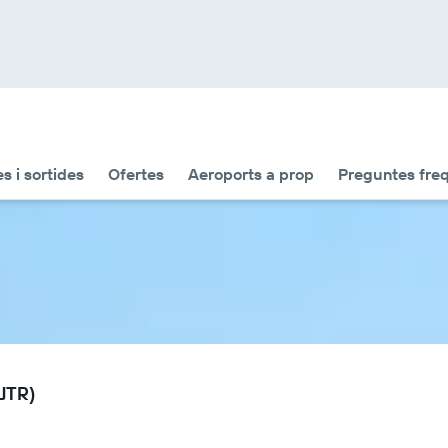
s i sortides
Ofertes
Aeroports a prop
Preguntes fre
(JTR)