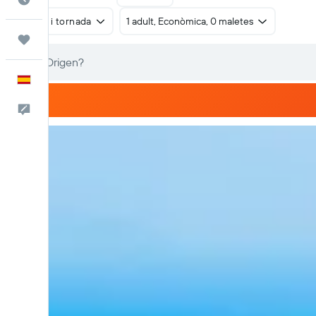
Anada i tornada
1 adult, Econòmica, 0 maletes
Viatges
Català
Escriu-nos