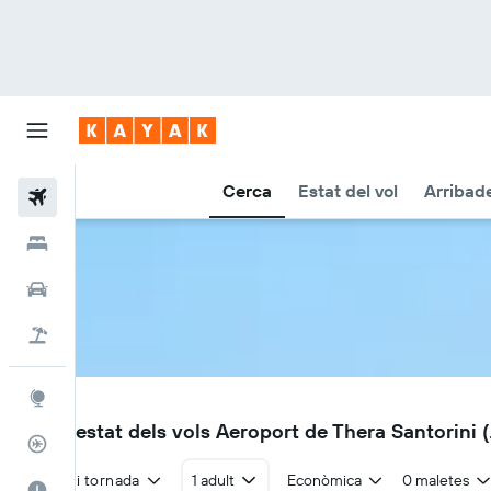
Cerca
Estat del vol
Arribade
Vols
Hotels
Cotxes
Vol+hotel
Explore
JTR
Vols i estat dels vols Aeroport de Thera Santorini 
Rastrejador
Anada i tornada
1 adult
Econòmica
0 maletes
El millor moment per viatjar